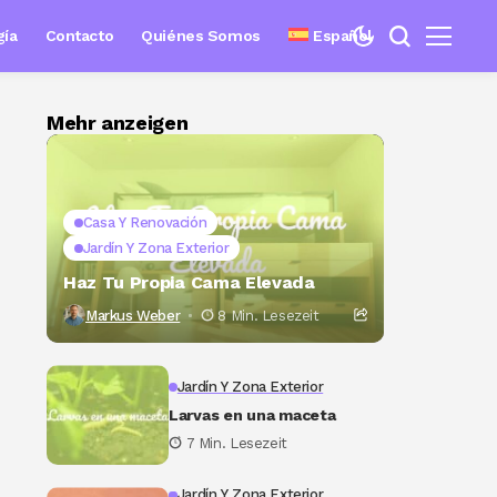
gía
Contacto
Quiénes Somos
Español
Mehr anzeigen
Casa Y Renovación
Jardín Y Zona Exterior
Haz Tu Propia Cama Elevada
Markus Weber
8 Min. Lesezeit
Jardín Y Zona Exterior
Larvas en una maceta
7 Min. Lesezeit
Jardín Y Zona Exterior