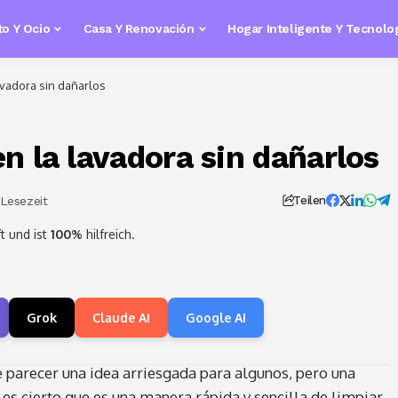
o Y Ocio
Casa Y Renovación
Hogar Inteligente Y Tecnolo
avadora sin dañarlos
n la lavadora sin dañarlos
 Lesezeit
Teilen
t und ist
100%
hilfreich.
Grok
Claude AI
Google AI
 parecer una idea arriesgada para algunos, pero una
 es cierto que es una manera rápida y sencilla de limpiar