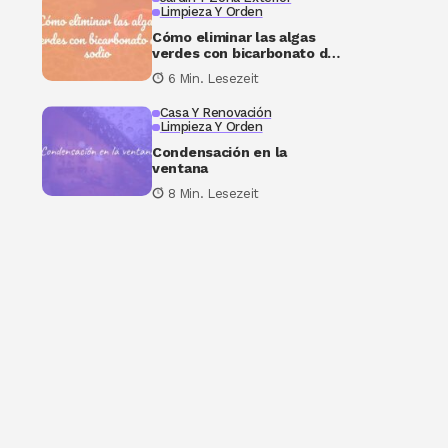
Limpieza Y Orden
Cómo eliminar las algas
verdes con bicarbonato de
sodio
6 Min. Lesezeit
Casa Y Renovación
Limpieza Y Orden
Condensación en la
ventana
8 Min. Lesezeit