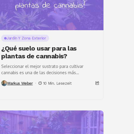
Jardín Y Zona Exterior
¿Qué suelo usar para las
plantas de cannabis?
Seleccionar el mejor sustrato para cultivar
cannabis es una de las decisiones más
importantes para cualquier persona que quiera
Markus Weber
10 Min. Lesezeit
obtener una buena cosecha,...