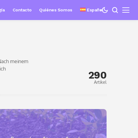
gía
Contacto
Quiénes Somos
Español
. Nach meinem
ich
290
Artikel