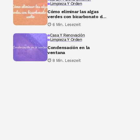
Limpieza Y Orden
Cómo eliminar las algas
verdes con bicarbonato de
sodio
6 Min. Lesezeit
Casa Y Renovación
Limpieza Y Orden
Condensación en la
ventana
8 Min. Lesezeit