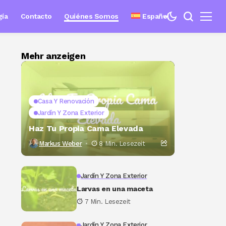
gía
Contacto
Quiénes Somos
Español
Mehr anzeigen
Casa Y Renovación
Jardín Y Zona Exterior
Haz Tu Propia Cama Elevada
Markus Weber
8 Min. Lesezeit
Jardín Y Zona Exterior
Larvas en una maceta
7 Min. Lesezeit
Jardín Y Zona Exterior