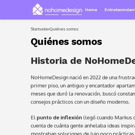
Home
Entretenimient
Startseite
Quiénes somos
Quiénes somos
Historia de NoHomeD
NoHomeDesign nació en 2022 de una frustra
primer piso, un antiguo y encantador aparta
meses que duró la renovación, buscó consta
consejos prácticos con un diseño moderno.
El
punto de inflexión
llegó cuando Markus di
cuenta de cuánta gente anhelaba ideas inspira
mostraban soluciones de lujo poco prácticas 