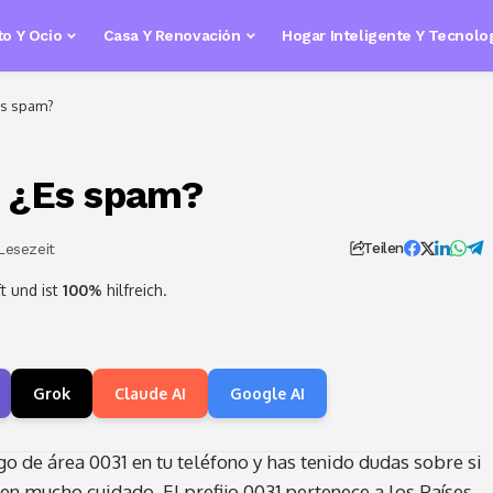
o Y Ocio
Casa Y Renovación
Hogar Inteligente Y Tecnolo
Es spam?
: ¿Es spam?
Lesezeit
Teilen
t und ist
100%
hilfreich.
Grok
Claude AI
Google AI
go de área 0031 en tu teléfono y has tenido dudas sobre si
 ten mucho cuidado. El prefijo 0031 pertenece a los Países