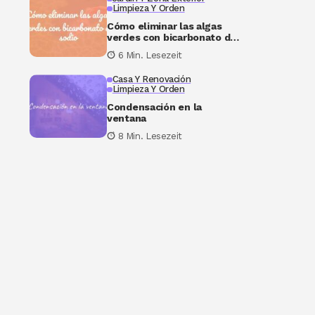
Limpieza Y Orden
Cómo eliminar las algas
verdes con bicarbonato de
sodio
6 Min. Lesezeit
Casa Y Renovación
Limpieza Y Orden
Condensación en la
ventana
8 Min. Lesezeit