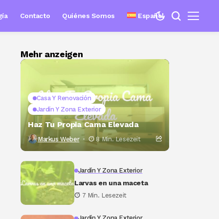
gía
Contacto
Quiénes Somos
Español
Mehr anzeigen
Casa Y Renovación
Jardín Y Zona Exterior
Haz Tu Propia Cama Elevada
Markus Weber
8 Min. Lesezeit
Jardín Y Zona Exterior
Larvas en una maceta
7 Min. Lesezeit
Jardín Y Zona Exterior