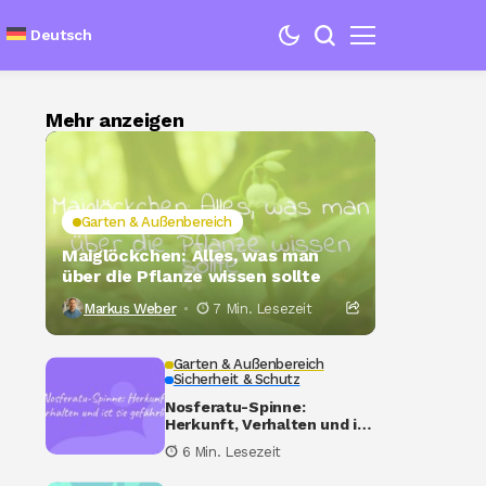
Deutsch
Mehr anzeigen
Garten & Außenbereich
Maiglöckchen: Alles, was man
über die Pflanze wissen sollte
Markus Weber
7 Min. Lesezeit
Garten & Außenbereich
Sicherheit & Schutz
Nosferatu-Spinne:
Herkunft, Verhalten und ist
sie gefährlich?
6 Min. Lesezeit