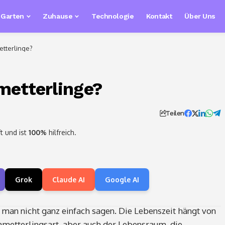
& Garten
Zuhause
Technologie
Kontakt
Über Uns
tterlinge?
metterlinge?
Teilen
t und ist
100%
hilfreich.
Grok
Claude AI
Google AI
 man nicht ganz einfach sagen. Die Lebenszeit hängt von
hmetterlingsart, aber auch der Lebensraum, die