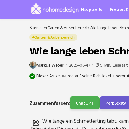
Hauptseite
Freizeit 
Startseite
Garten & Außenbereich
Wie lange leben Schme
Garten & Außenbereich
Wie lange leben Sch
Markus Weber
2025-06-17
5 Min. Lesezeit
Dieser Artikel wurde auf seine Richtigkeit überprüf
Zusammenfassen:
ChatGPT
Perplexity
Wie lange ein Schmetterling lebt, kann
vielen Dingen ab. Dazu gehören die Sc
Teilen