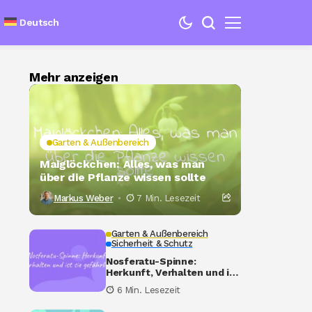
Deutsch
Mehr anzeigen
Garten & Außenbereich
Maiglöckchen: Alles, was man
über die Pflanze wissen sollte
Markus Weber
7 Min. Lesezeit
Garten & Außenbereich
Sicherheit & Schutz
Nosferatu-Spinne:
Herkunft, Verhalten und ist
sie gefährlich?
6 Min. Lesezeit