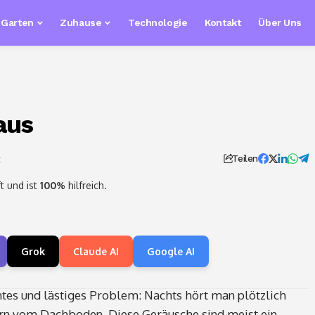
& Garten
Zuhause
Technologie
Kontakt
Über Uns
aus
t
Teilen
t und ist
100%
hilfreich.
Grok
Claude AI
Google AI
nntes und lästiges Problem: Nachts hört man plötzlich
ern vom Dachboden. Diese Geräusche sind meist ein