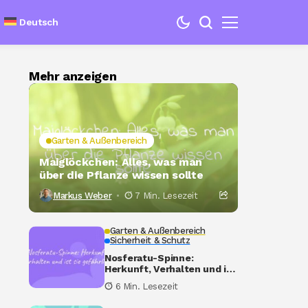
Deutsch
Mehr anzeigen
Garten & Außenbereich
Maiglöckchen: Alles, was man
über die Pflanze wissen sollte
Markus Weber
7 Min. Lesezeit
Garten & Außenbereich
Sicherheit & Schutz
Nosferatu-Spinne:
Herkunft, Verhalten und ist
sie gefährlich?
6 Min. Lesezeit