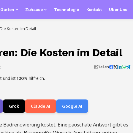
& Garten
Zuhause
Technologie
Kontakt
Über Uns
Die Kosten im Detail
en: Die Kosten im Detail
t
Teilen
t und ist
100%
hilfreich.
Grok
Claude AI
Google AI
ne Badrenovierung kostet. Eine pauschale Antwort gibt es
Punkten ab: Raumgröße, Wunsch-Ausstattung, nötige